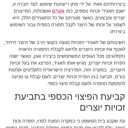
ביצירותיהם וזאת על ידי מתן רישיונות שימוש. לצד חברה זו,
ישנם תאגידי זכויות נוספים, כמו
אקו"ם
ואשכולות, המייצגים
יוצרים ומבצעים, כאשר מטרתם של כל התאגידים הללו, היא
לשמור על זכותו של היוצר לקבל תמורה כספית עבור השימוש
ביצירתו.
חשיבותם של תאגידי הזכויות נעוצה בקושי הרב של היוצר היחיד,
לאכוף את זכויות היוצרים ולדאוג לקבלת התמורה הראויה
(תמלוגים) מכל הגופים המשתמשים ביצירה ואכן, כאשר ישנה
הפרת זכויות יוצרים, מגיש אותו תאגיד, המייצג את בעל זכויות
היוצרים, במקרה הזה, הפדרציה הישראלית לתקליטים וקלטות
בע"מ, תביעה בגין הפרת זכויות יוצרים, לשם קבלת צו מניעה
להפסקת ההפרה ולשם קבלת פיצוי כספי.
קביעת הפיצוי הכספי בתביעת
זכויות יוצרים
עת שקבע בית המשפט כי במקרה המונח לפניו, הופרה זכות
היוצר, עליו לקבוע את סכום הפיצוי שישלם הנתבע. סכום הפיצוי