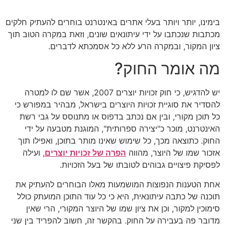
בימינו, יותר ויותר בעלי אתרים באינטרנט בוחרים להעתיק חלקים
מכתבות שנכתבו על ידי עיתונאים שונים, וזאת במקרה הטוב תוך
ציון המקור, ובמקרה הרע ללא כל אסמכתא לדברים.
מה אומר החוק?
יש להדגיש, כי חוק זכויות יוצרים 2007, אשר שם לו למטרה
להסדיר את סוגיית זכויות היוצרים בישראל, מבהיר במפורש כי
כל תוכן מקורי, ובין אם נכתב בדפוס או מתנוסס על גבי רשת
האינטרנט, מוכר כ"יצירה ספרותית", המוגנת מטבעה על ידי
החוק. כתוצאה מכך, כל שימוש שאינו מותר בתוכן, ואפילו תוך
אזכור שמו של היוצר, מהווה
הפרה של זכויות יוצרים
, ועילה
לפסיקת פיצויים גבוהים לטובתו של בעל הזכויות.
אחת הטענות הנפוצות המושמעות מאלו הבוחרים להעתיק את
תוכנה של כתבה עיתונאית, היא כי כל עוד התוכן המועתק כולל
סימוכין למקור, וכן את ציון שמו של היוצר המקורי, הרי שאין
מדובר פה בעבירה על החוק. בהקשר זה, חשוב להפריד בין שני