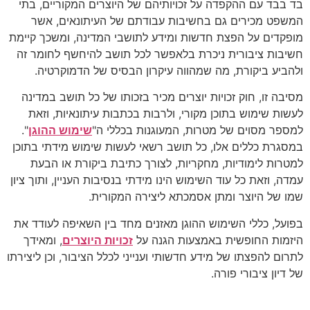
בד בבד עם ההקפדה על זכויותיהם של היוצרים המקוריים, בתי
המשפט מכירים גם בחשיבות עבודתם של העיתונאים, אשר
מופקדים על הפצת חדשות ומידע לתושבי המדינה, ומשכך קיימת
חשיבות ציבורית ניכרת בלאפשר לכל תושב להיחשף לחומר זה
ולהביע ביקורת, מה שמהווה עיקרון הבסיס של הדמוקרטיה.
מסיבה זו, חוק זכויות יוצרים מכיר בזכותו של כל תושב במדינה
לעשות שימוש בתוכן מקורי, ולרבות בכתבות עיתונאיות, וזאת
למספר מסוים של מטרות, המעוגנות בכללי ה"
שימוש ההוגן
".
במסגרת כללים אלו, כל תושב רשאי לעשות שימוש מידתי בתוכן
למטרות לימודיות, מחקריות, לצורך כתיבת ביקורת או הבעת
עמדה, וזאת כל עוד השימוש הינו מידתי בנסיבות העניין, ותוך ציון
שמו של היוצר ומתן אסמכתא ליצירה המקורית.
בפועל, כללי השימוש ההוגן מאזנים מחד בין השאיפה לעודד את
היזמות החופשית באמצעות הגנה על
זכויות היוצרים
, ומאידך
לתרום להפצתו של מידע חדשותי וענייני לכלל הציבור, וכן ליצירתו
של דיון ציבורי פורה.