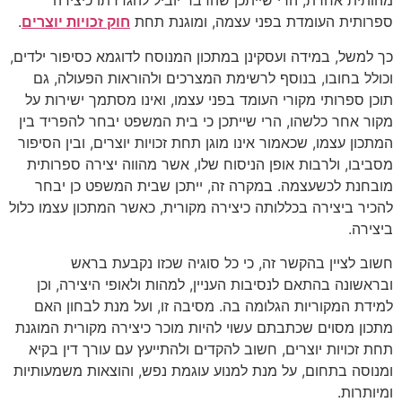
מהותית אחרת, הרי שייתכן שהדבר יוביל להגדרתו כיצירה
ספרותית העומדת בפני עצמה, ומוגנת תחת
חוק זכויות יוצרים
.
כך למשל, במידה ועסקינן במתכון המנוסח לדוגמא כסיפור ילדים,
וכולל בחובו, בנוסף לרשימת המצרכים ולהוראות הפעולה, גם
תוכן ספרותי מקורי העומד בפני עצמו, ואינו מסתמך ישירות על
מקור אחר כלשהו, הרי שייתכן כי בית המשפט יבחר להפריד בין
המתכון עצמו, שכאמור אינו מוגן תחת זכויות יוצרים, ובין הסיפור
מסביבו, ולרבות אופן הניסוח שלו, אשר מהווה יצירה ספרותית
מובחנת לכשעצמה. במקרה זה, ייתכן שבית המשפט כן יבחר
להכיר ביצירה בכללותה כיצירה מקורית, כאשר המתכון עצמו כלול
ביצירה.
חשוב לציין בהקשר זה, כי כל סוגיה שכזו נקבעת בראש
ובראשונה בהתאם לנסיבות העניין, למהות ולאופי היצירה, וכן
למידת המקוריות הגלומה בה. מסיבה זו, ועל מנת לבחון האם
מתכון מסוים שכתבתם עשוי להיות מוכר כיצירה מקורית המוגנת
תחת זכויות יוצרים, חשוב להקדים ולהתייעץ עם עורך דין בקיא
ומנוסה בתחום, על מנת למנוע עוגמת נפש, והוצאות משמעותיות
ומיותרות.