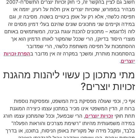
חשוב גם לציין בהקשר זה, כי חוק זכויות יוצרים התשס"ח-2007
מבהיר במפורש, שזכויות יוצרים אינן חלות על רעיון, יוזמה או
תפיסה כלשהי, אלא רק על אופן ביטויים בשטח. מסיבה זו, וגם
במידה וקיימים שני מתכונים שונים שהינם בעלי דמיון מסוים זה
לזה (לדוגמא – מתכונים להכנת עוגת גבינה, המשתמשים באותם
מוצרי היסוד בדיוק), הרי שככל שהמקור לאותו הדמיון הוא אך
ההסתמכות על תפיסה משותפת כלשהי, הרי שמדובר
בהסתמכות מותרת, ומשכך במקרה זה אין מדובר ב
הפרת זכויות
יוצרים
.
מתי מתכון כן עשוי ליהנות מהגנת
זכויות יוצרים?
אף כי, וכפי שעולה מפסיקת בית המשפט, ומפסיקות נוספות
ברוח זו, הדין המשפטי אינו מכיר במתכון עצמו כיצירה המוגנת
תחת חוקי
זכויות יוצרים
, הרי שבפועל, וככל שהמתכון עצמו חורג
במידה משמעותית מהיותו "רשימת מצרכים והוראות הפעלה"
בלבד, ומקבל מידה של מקוריות באופן הניסוח, בתוכנו, או בדרך