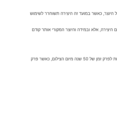
מקורית יהיו תקפות החל מיום הוצאתה לאור, ועד 70 שנה מיום פטירתו של היוצר, כאשר במועד זה היצירה תשוחרר לשימוש
 את היוצר המקורי, הרי שהגנת זכויות היוצרים תפוג כעבור 70 שנה מיום פרסום היצירה, אלא ובמידה והיוצר המקורי אותר קודם
יהיו תקפות לפרק זמן של 50 שנה מיום הצילום, כאשר פרק